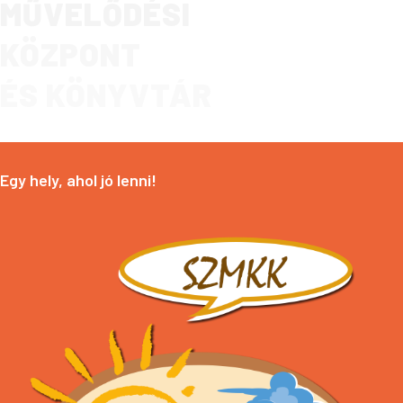
MŰVELŐDÉSI
KÖZPONT
ÉS KÖNYVTÁR
Egy hely, ahol jó lenni!