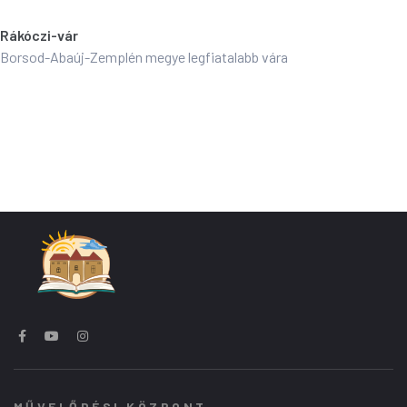
Rákóczi-vár
Borsod-Abaúj-Zemplén megye legfiatalabb vára
MŰVELŐDÉSI KÖZPONT