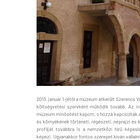
2013. január 1-jétől a múzeum átkerült Szerencs
költségvetési szervként működik tovább. Az int
múzeum minősítést kapott, s hozzá kapcsolták 
és környékének történeti, régészeti, néprajzi é
profilját továbbra is a nemzetközi hírű képesl
képezi. Ugyanakkor fontos szerepet kíván vállaln