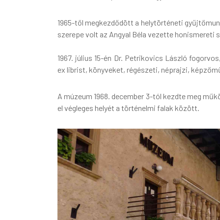
1965-től megkezdődött a helytörténeti gyűjtőmun
szerepe volt az Angyal Béla vezette honismereti 
1967. július 15-én Dr. Petrikovics László fogorv
ex librist, könyveket, régészeti, néprajzi, képzőm
A múzeum 1968. december 3-tól kezdte meg működé
el végleges helyét a történelmi falak között.