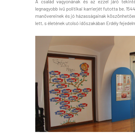
A család vagyonának és az ezzel járó tekint
legnagyobb ívű politikai karrierjét futotta be. 15
manővereinek és jó házasságainak köszönhetően n
lett, s életének utolsó időszakában Erdély fejede