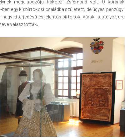
élynek megalapozója Rákóczi Zsigmond volt. Ő korának
44-ben egy kisbirtokosi családba született, de ügyes pénzügyi
agy kiterjedésű és jelentős birtokok, várak, kastélyok ura
lmévé választották.