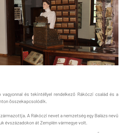
b vagyonnal és tekintéllyel rendelkező Rákóczi család és a
onton összekapcsolódik.
zármazottja. A Rákóczi nevet a nemzetség egy Balázs nevű
ájuk évszázadokon át Zemplén vármegye volt.