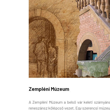
Zempléni Múzeum
A Zempléni Múzeum a belső vár keleti szárnyának 
reneszánsz kőlépcső vezet. Egy szerencsi múzeum