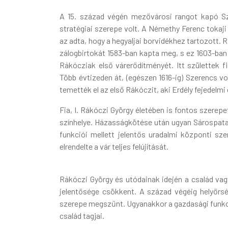
A 15. század végén mezővárosi rangot kapó Sz
stratégiai szerepe volt. A Némethy Ferenc tokaji 
az adta, hogy a hegyaljai borvidékhez tartozott.
zálogbirtokát 1583-ban kapta meg, s ez 1603-ban 
Rákócziak első várerődítményét. Itt születtek fi
Több évtizeden át, (egészen 1616-ig) Szerencs vo
temették el az első Rákóczit, aki Erdély fejedelmi 
Fia, I. Rákóczi György életében is fontos szerep
színhelye. Házasságkötése után ugyan Sárospatak 
funkciói mellett jelentős uradalmi központi s
elrendelte a vár teljes felújítását.
Rákóczi György és utódainak idején a család va
jelentősége csökkent. A század végéig helyőrsé
szerepe megszűnt. Ugyanakkor a gazdasági funkc
család tagjai.