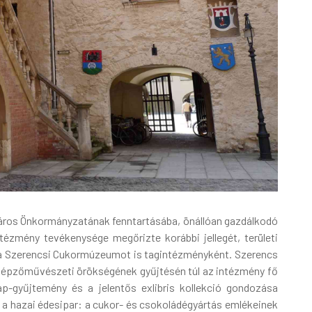
 Város Önkormányzatának fenntartásába, önállóan gazdálkodó
ézmény tevékenysége megőrizte korábbi jellegét, területi
a Szerencsi Cukormúzeumot is tagintézményként. Szerencs
s képzőművészeti örökségének gyűjtésén túl az intézmény fő
ap-gyűjtemény és a jelentős exlibris kollekció gondozása
i a hazai édesipar: a cukor- és csokoládégyártás emlékeinek