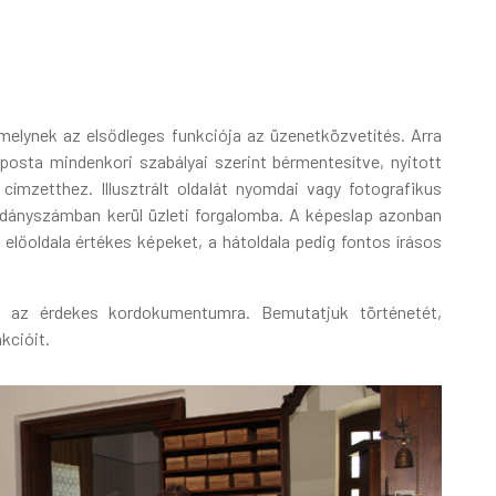
elynek az elsődleges funkciója az üzenetközvetítés. Arra
a posta mindenkori szabályai szerint bérmentesítve, nyitott
címzetthez. Illusztrált oldalát nyomdai vagy fotografikus
éldányszámban kerül üzleti forgalomba. A képeslap azonban
előoldala értékes képeket, a hátoldala pedig fontos írásos
erre az érdekes kordokumentumra. Bemutatjuk történetét,
kcióit.