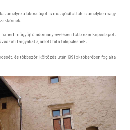
ka, amelyre a lakosságot is mozgósították, s amelyben nagy
szakkörnek.
os, ismert műgyűjtő adománylevelében több ezer képeslapot,
űvészeti tárgyakat ajánlott fel a településnek.
sét, és többszöri költözés után 1991 októberében foglalta