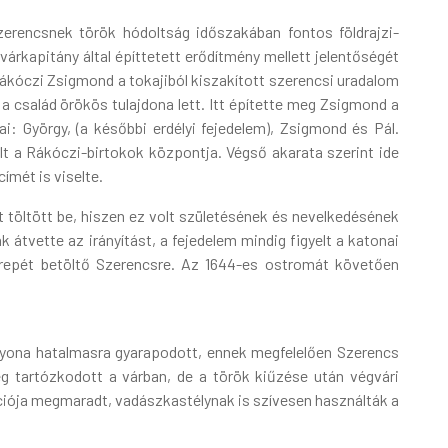
erencsnek török hódoltság időszakában fontos földrajzi-
várkapitány által építtetett erődítmény mellett jelentőségét
 Rákóczi Zsigmond a tokajiból kiszakított szerencsi uradalom
a család örökös tulajdona lett. Itt építette meg Zsigmond a
ai: György, (a későbbi erdélyi fejedelem), Zsigmond és Pál.
lt a Rákóczi-birtokok központja. Végső akarata szerint ide
címét is viselte.
et töltött be, hiszen ez volt születésének és nevelkedésének
átvette az irányítást, a fejedelem mindig figyelt a katonai
zerepét betöltő Szerencsre. Az 1644-es ostromát követően
gyona hatalmasra gyarapodott, ennek megfelelően Szerencs
g tartózkodott a várban, de a török kiűzése után végvári
iója megmaradt, vadászkastélynak is szívesen használták a