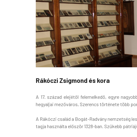
Rákóczi Zsigmond és kora
A 17. század elejétől felemelkedő, egyre nagyob
hegyaljai mezőváros, Szerencs története több p
A Rákóczi család a Bogát-Radvány nemzetség les
tagja használta először 1328-ban. Szűkebb pátri