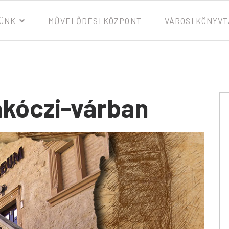
ÜNK
MŰVELŐDÉSI KÖZPONT
VÁROSI KÖNYV
ákóczi-várban